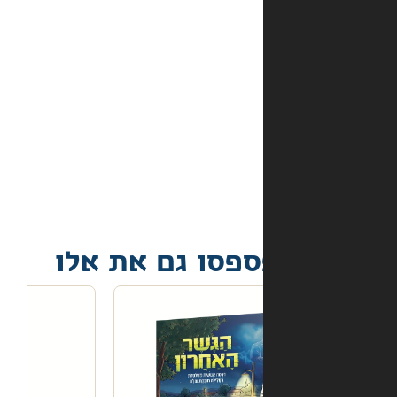
באתר?
מה
קורה
אם
הספר
הגיע
פגום?
פסו גם את אלו