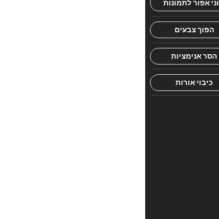
הראשון
לכתוב
סקירה
“הבלשים
1
בצוללת
–
נ.
צביאלי”
האימייל
לא
יוצג
באתר.
שדות
החובה
מסומנים
*
הדירוג
שלך
*