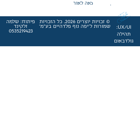
אה לאור
© זכויות יוצרים 2026. כל הזכויות
פיתוח: שלמה
'יפה נוף פלדהיים בע"מ'
זלקינד
0535219423