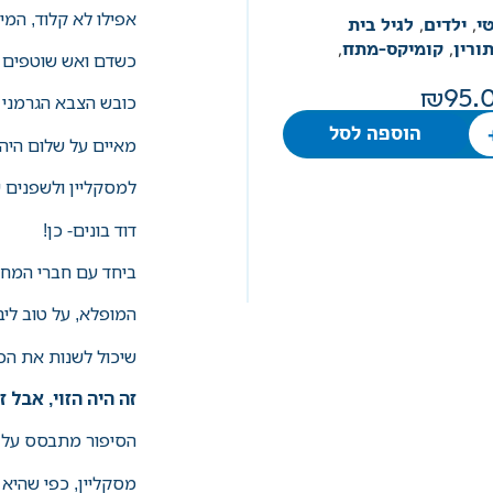
אפילו לא קלוד, המיי
י
,
ילדים
,
לגיל בית
ורין
,
קומיקס-מתח
,
כשדם ואש שוטפים א
95.
כובש הצבא הגרמני מ
הוספה לסל
מאיים על שלום היהו
למסקליין ולשפנים 
דוד בונים- כן!
ביחד עם חברי המחת
המופלא, על טוב ליב
שיכול לשנות את הכ
זה היה הזוי, אבל ז
הסיפור מתבסס על 
מסקליין, כפי שהיא