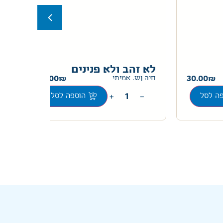
לא זהב ולא פנינים
גל
30.00
30.00
חיה ןש. אמיתי
+
−
ה לסל
הוספה לסל