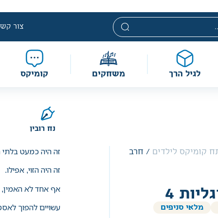
י. מחירים אלה ניתנים במסגרת מדיניות תמחור מוזלת, ואינם נחשבי
מוגבלת וע״פ התקנות.
צור קשר
לגיל הרך
משחקים
קומיקס
נח רובין
זה היה כמעט בלתי הג
ח קומיקס לילדים
/ חרב
זה היה הזוי, אפילו.
אף אחד לא האמין, 
ליות 4
עשויים להפוך לאס
מלאי סניפים