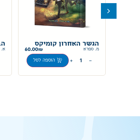
ס
הגשר האחרון קומיקס
הב
60.00
60.00
מ. ספרא
א. 
+
−
ה לסל
הוספה לסל