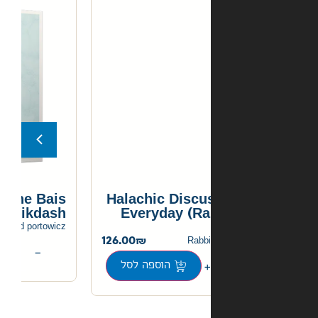
Miracles of the Bais
Halachic Discu
Hamikdash
Everyday (Ra
120.00
rabbi yehoshua dovid portowicz
126.00
Rabbi
+
−
הוספה לסל
הוספה לסל