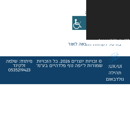
אה לאור
© זכויות יוצרים 2026. כל הזכויות
פיתוח: שלמה
'יפה נוף פלדהיים בע"מ'
זלקינד
0535219423