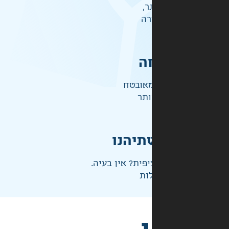
ר,
רה
ה
אובטח
ותר
תיהנו
פית? אין בעיה.
ות