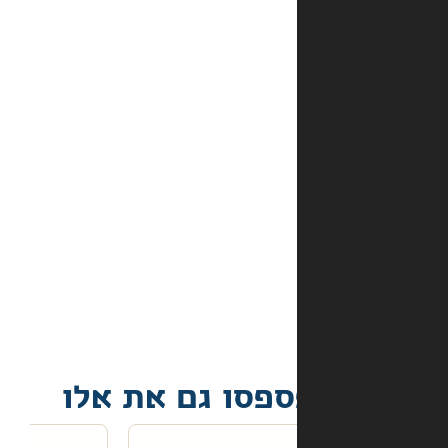
מהם
אמצעי
התשלום
באתר?
מה
קורה
אם
הספר
הגיע
פגום?
פסו גם את אלו