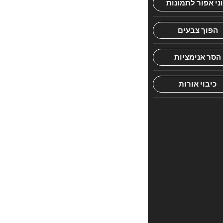
חוות
דעת.
היה
הראשון
לכתוב
סקירה
“Laws
Of
Challa
And
Hadlokas
Neiros‏”
האימייל
לא
יוצג
באתר.
שדות