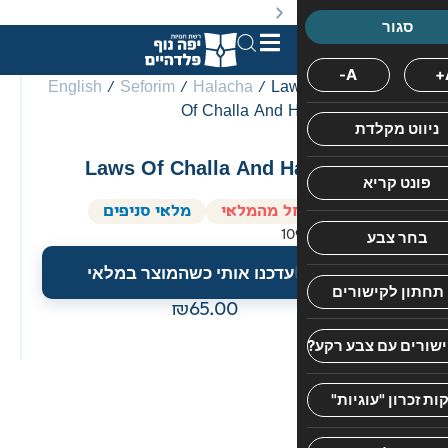
באתר מוצעים מוצרים במחירים נמוכים ומוזלים מהמחיר הקט
English
/
Seforim
/
Halacha
/ La
Of Challa And ‏
יפה
Laws Of Challa And H
נוף
אנגלית
ל מהמלאי
מלאי סניפים
10
עדכנו אותי כשהמוצר במלאי
65.00
חוות
דעת
אין
עדיין