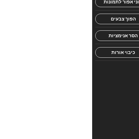
היה
הראשון
לכתוב
סקירה
“shaar
habitachon-
ch.halevavos”
האימייל
לא
יוצג
באתר.
שדות
החובה
מסומנים
*
הדירוג
שלך
*