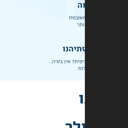
ה
אובטח
ותר
תיהנו
פית? אין בעיה.
ות
לך