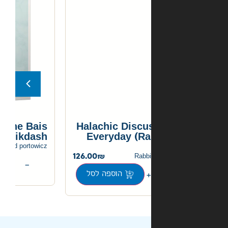
Miracles of the Bais
Halachic Discu
Hamikdash
Everyday (Ra
120.00
rabbi yehoshua dovid portowicz
126.00
Rabbi
+
−
הוספה לסל
הוספה לסל