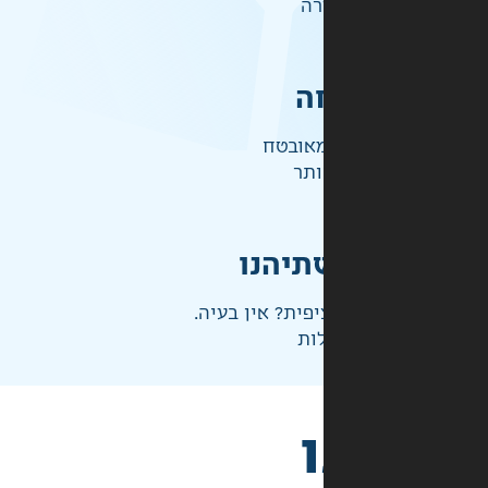
רה
ה
אובטח
ותר
תיהנו
פית? אין בעיה.
ות