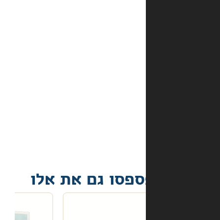
מהם
אמצעי
התשלום
באתר?
מה
קורה
אם
הספר
הגיע
פגום?
פסו גם את אלו