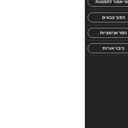
היה
הראשון
לכתוב
סקירה
“SIDUR
–
TRANSLITERAT
INTERLINEAR
H.C
שבת”
האימייל
לא
יוצג
באתר.
שדות
החובה
מסומנים