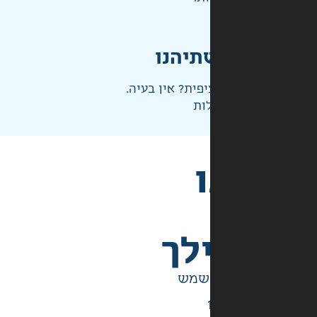
תיהנו
פית? אין בעיה.
ות
לך