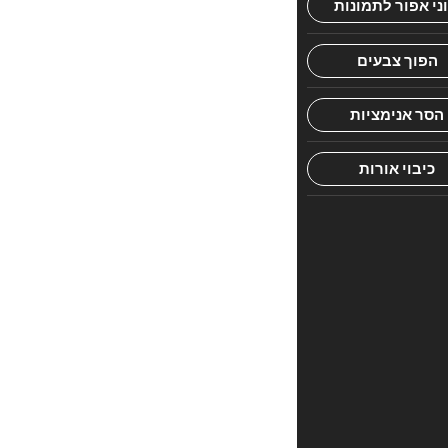
הראשון
לכתוב
סקירה
“אהבת
חיים
בכ”
האימייל
לא
יוצג
באתר.
שדות
החובה
מסומנים
*
הדירוג
שלך
*