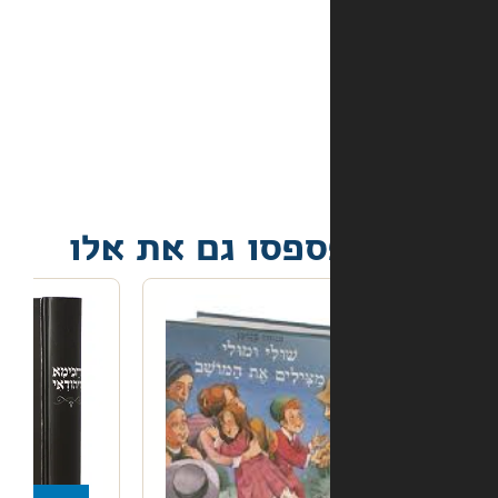
מה
קורה
אם
הספר
הגיע
פגום?
פסו גם את אלו