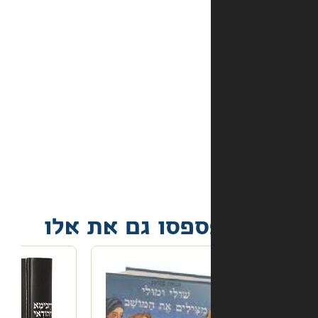
אמצעי
התשלום
באתר?
מה
קורה
אם
הספר
הגיע
פגום?
פסו גם את אלו