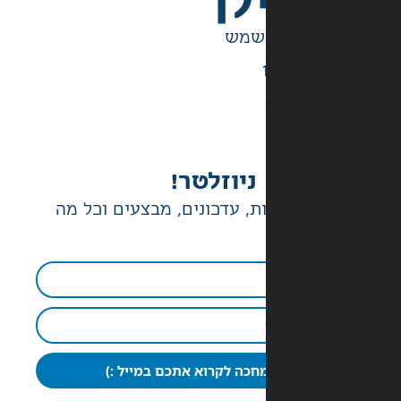
לך
ניוזלטר!
ת, עדכונים, מבצעים וכל מה
חכה לקרוא אתכם במייל :)