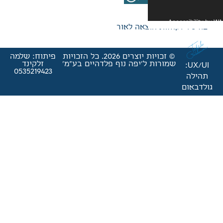
אה לאור
© זכויות יוצרים 2026. כל הזכויות
פיתוח: שלמה
'יפה נוף פלדהיים בע"מ'
זלקינד
0535219423