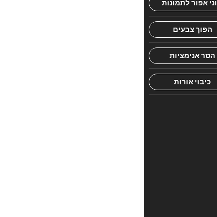
הראשון
לכתוב
סקירה
“גמ'
מועד
קטן
מנוקד
עם
שינון
התלמוד”
האימייל
לא
יוצג
באתר.
שדות
החובה
מסומנים
*