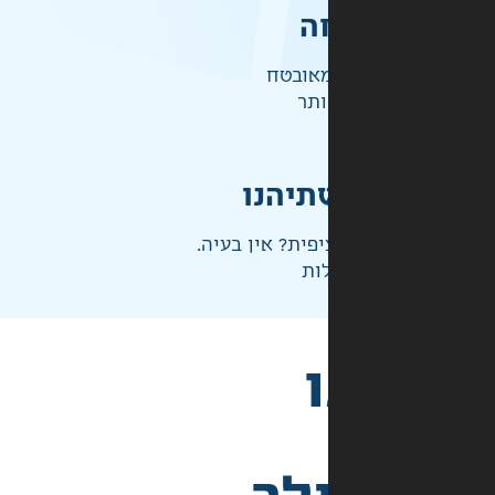
ה
אובטח
ותר
תיהנו
פית? אין בעיה.
ות