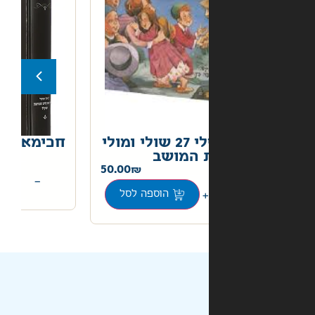
הספריה שלי 27 שולי ומולי
חכימא דיהודאי
 המושב
72.00
50.00
+
−
הוספה לסל
הוספה לסל