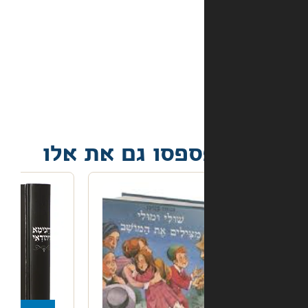
מה
קורה
אם
הספר
הגיע
פגום?
פסו גם את אלו