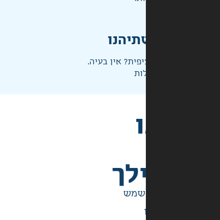
תיהנו
פית? אין בעיה.
ות
לך