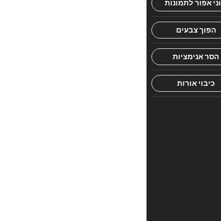
הראשון
לכתוב
סקירה
“חומש
רבתא
בראשית”
האימייל
לא
יוצג
באתר.
שדות
החובה
מסומנים
*
הדירוג
שלך
*