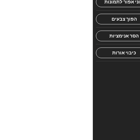
הראשון
לכתוב
סקירה
“חרב
מרגליות
3”
האימייל
לא
יוצג
באתר.
שדות
החובה
מסומנים
*
הדירוג
שלך
*