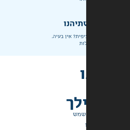
תיהנו
פית? אין בעיה.
ות
לך