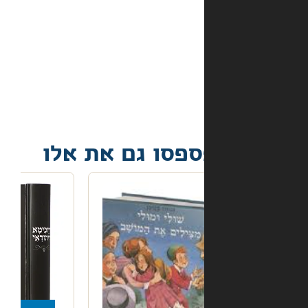
מה
קורה
אם
הספר
הגיע
פגום?
פסו גם את אלו