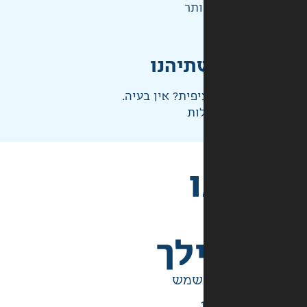
ותר
תיהנו
פית? אין בעיה.
ות
לך