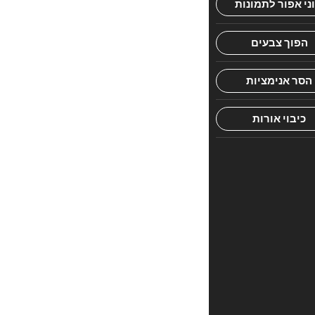
אל
הכלים.
בין
הסיפורים
יש
מפורסמים
וידועים
ויש
נדירים
ובלתי
נודעים
וכולם
שאובים
ממקורות
מהימנים
ומושתתים
על
אדני
האמת.