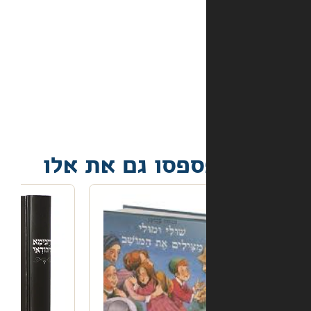
מה
קורה
אם
הספר
הגיע
פגום?
פסו גם את אלו