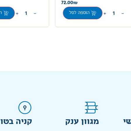
72.00
+
−
+
−
הוספה לסל
הוספ
י
מגוון ענק
קניה בטו