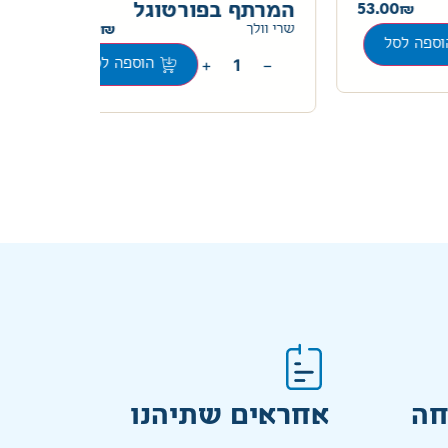
53.00
המרתף בפורטוגל
הר
50.00
שרי וולך
ה לסל
+
−
הוספה לסל
חה
אחראים שתיהנו