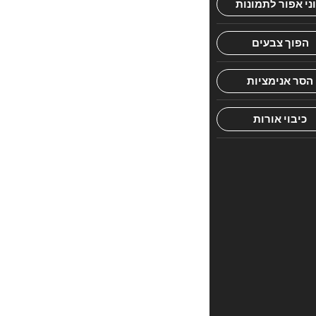
הראשון
לכתוב
סקירה
“מלחמת
המפרץ
–
קומיקס”
האימייל
לא
יוצג
באתר.
שדות
החובה
מסומנים
*
הדירוג
שלך
*