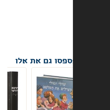
מה
קורה
אם
הספר
הגיע
פגום?
פסו גם את אלו