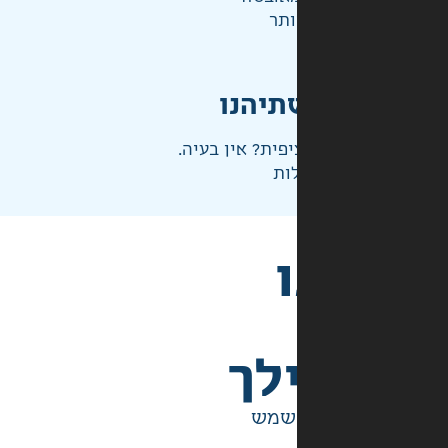
ותר
תיהנו
פית? אין בעיה.
ות
לך