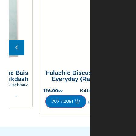
Miracles of the Bais
Halachic Discu
Hamikdash
Everyday (Ra
120.00
rabbi yehoshua dovid portowicz
126.00
Rabbi
+
−
הוספה לסל
הוספה לסל