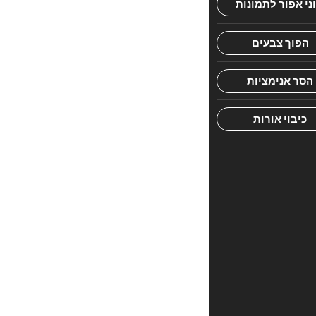
דעת.
היה
הראשון
לכתוב
סקירה
“CHOFETZ
CHAIM
IBS
POCKET
P.B”
האימייל
לא
יוצג
באתר.
שדות
החובה
מסומנים