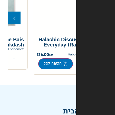
Miracles of the Bais
Halachic Discu
Hamikdash
Everyday (Ra
120.00
rabbi yehoshua dovid portowicz
126.00
Rabbi
+
−
הוספה לסל
הוספה לסל
בית