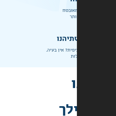
אובטח
ותר
תיהנו
פית? אין בעיה.
ות
לך