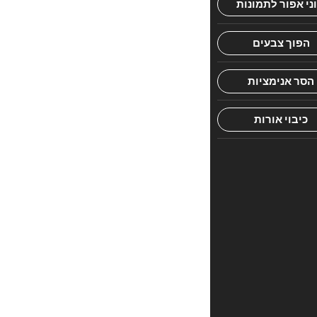
HaMikdash
is
still
standing…
Imagine
Jerusalem,
a
streamlined
city,
and
the
Bais
HaMikdash
still
standing
–
up
and