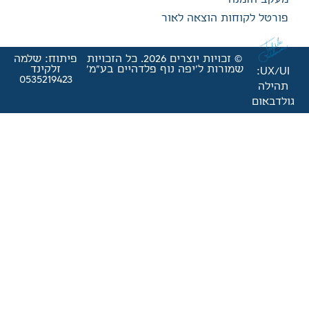
אה לאור
© זכויות יוצרים 2026. כל הזכויות
פיתוח: שלמה
'יפה נוף פלדהיים בע"מ'
זלקינד
0535219423